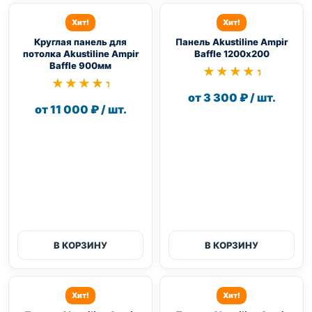
Хит!
Хит!
Круглая панель для
Панель Akustiline Ampir
потолка Akustiline Ampir
Baffle 1200х200
Baffle 900мм
★★★★★
★★★★★
★★★★★
★★★★★
от 3 300 ₽ / шт.
от 11 000 ₽ / шт.
В КОРЗИНУ
В КОРЗИНУ
Хит!
Хит!