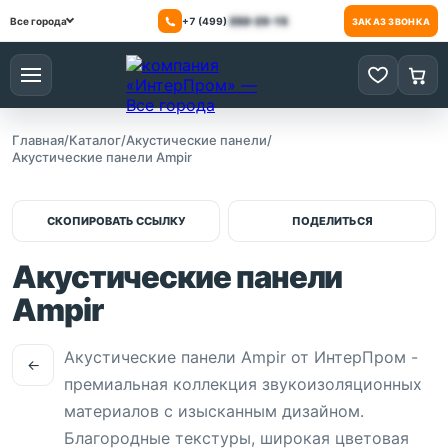
+7 (499)
350-25-15
Все города
ЗАКАЗ ЗВОНКА
Меню
0 товаров
0 то
Главная
/
Каталог
/
Акустические панели
/
Акустические панели Ampir
СКОПИРОВАТЬ ССЫЛКУ
ПОДЕЛИТЬСЯ
Акустические панели
Ampir
Акустические панели Ampir от ИнтерПром -
←
премиальная коллекция звукоизоляционных
материалов с изысканным дизайном.
Благородные текстуры, широкая цветовая