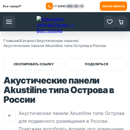
+7 (499)
350-25-15
Все города
ЗАКАЗ ЗВОНКА
Меню
0 товаров
0 то
Главная
/
Каталог
/
Акустические панели
/
Акустические панели Akustiline типа Острова в России
СКОПИРОВАТЬ ССЫЛКУ
ПОДЕЛИТЬСЯ
Акустические панели
Akustiline типа Острова в
России
Акустические панели Akustiline типа Острова
←
для подвесного размещения в России.
Поможем подобрать формат под помещение,