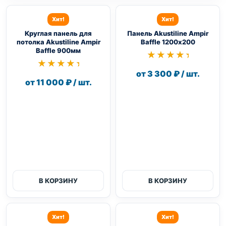
Хит!
Хит!
Круглая панель для
Панель Akustiline Ampir
потолка Akustiline Ampir
Baffle 1200х200
Baffle 900мм
★★★★★
★★★★★
★★★★★
★★★★★
от 3 300 ₽ / шт.
от 11 000 ₽ / шт.
В КОРЗИНУ
В КОРЗИНУ
Хит!
Хит!