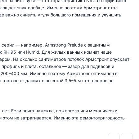
го на них звука — это характеристика NRC (коэффициент
оглощает звук вообще. Именно поэтому Армстронг стал
где важно снизить «гул» большого помещения и улучшить
серии — например, Armstrong Prelude с защитным
к RH 95 или Humid. Для жилых ванных комнат чаще
аром. На сколько сантиметров потолок Армстронг опускает
профиль и плита, остальное — зазор для подвесов и
о 200–400 мм. Именно поэтому Армстронг оптимален в
торговых зданиях с высотой 3,5–5 м этот вопрос не
лет. Если плита намокла, пожелтела или механически
и этом не затрагивается. Именно эта ремонтопригодность