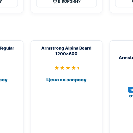
У
В КОРЗИНУ
Tegular
Armstrong Alpina Board
1200×600
Armstr
★
★
★★★★★
★★★★★
осу
Цена по запросу
-
о