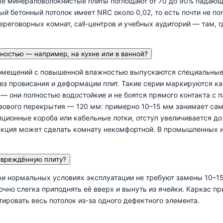
 минераловолокнистые плиты поглощают от 70 до 90% падающе
ый бетонный потолок имеет NRC около 0,02, то есть почти не п
ереговорных комнат, call-центров и учебных аудиторий — там, 
ностью — например, на кухне или в ванной?
помещений с повышенной влажностью выпускаются специальные 
з провисания и деформации плит. Такие серии маркируются ка
 они полностью водостойкие и не боятся прямого контакта с п
азового перекрытия — 120 мм: примерно 10–15 мм занимает сам 
яционные короба или кабельные лотки, отступ увеличивается д
укция может сделать комнату некомфортной. В промышленных и 
повреждённую плиту?
и нормальных условиях эксплуатации не требуют замены 10–15 
чно слегка приподнять её вверх и вынуть из ячейки. Каркас пр
ровать весь потолок из-за одного дефектного элемента.