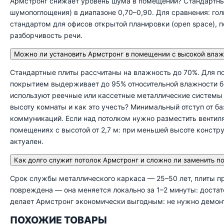
Армстронг снижает уровень шума в помещении? Стандартные
шумопоглощения) в диапазоне 0,70–0,90. Для сравнения: гол
стандартом для офисов открытой планировки (open space), п
разборчивость речи.
Можно ли установить Армстронг в помещении с высокой влаж
Стандартные плиты рассчитаны на влажность до 70%. Для 
покрытием выдерживает до 95% относительной влажности бе
используют реечные или кассетные металлические системы —
высоту комнаты и как это учесть? Минимальный отступ от б
коммуникаций. Если над потолком нужно разместить вентил
помещениях с высотой от 2,7 м: при меньшей высоте констр
актуален.
Как долго служит потолок Армстронг и сложно ли заменить 
Срок службы металлического каркаса — 25–50 лет, плиты пр
повреждена — она меняется локально за 1–2 минуты: достато
делает Армстронг экономически выгодным: не нужно демонти
ПОХОЖИЕ ТОВАРЫ