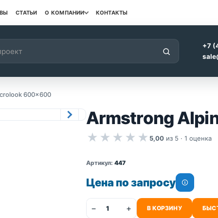
ВЫ
СТАТЬИ
О КОМПАНИИ
КОНТАКТЫ
+7 (
sale
icrolook 600×600
Armstrong Alpi
★
★
★
★
★
5,00
из 5 ·
1
оценка
Артикул:
447
Цена по запросу
−
+
В КОРЗИНУ
БЫС