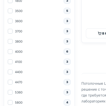
1800
3
3500
5
3600
3
3700
3
В
3800
3
4000
6
4100
3
4400
3
4470
3
Потолочные L
решение с то
5360
3
где требуетс
лабораториях
5800
4