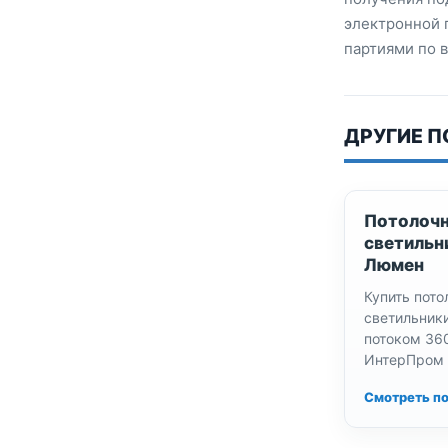
электронной 
партиями по 
ДРУГИЕ 
Потолочн
светильн
Люмен
Купить пот
светильник
потоком 36
ИнтерПром 
стандартны
Смотреть п
светильник
класса по д
Идеальная 