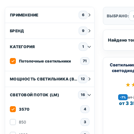
ПРИМЕНЕНИЕ
6
ВЫБРАНО:
БРЕНД
9
Найдено то
КАТЕГОРИЯ
1
Потолочные светильники
71
Светильни
светодио
МОЩНОСТЬ СВЕТИЛЬНИКА (ВТ)
12
★
★
СВЕТОВОЙ ПОТОК (LM)
16
от 
-7%
от 3 3
3570
4
850
3