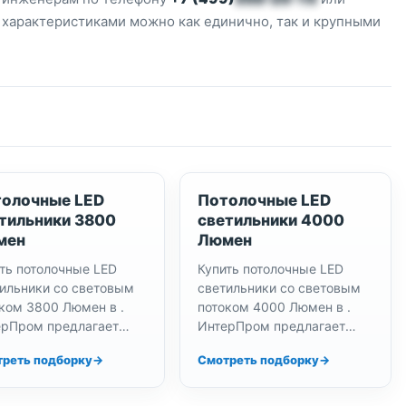
и характеристиками можно как единично, так и крупными
олочные LED
Потолочные LED
тильники 3800
светильники 4000
мен
Люмен
ть потолочные LED
Купить потолочные LED
ильники со световым
светильники со световым
ком 3800 Люмен в .
потоком 4000 Люмен в .
ерПром предлагает
ИнтерПром предлагает
лансированные
яркие светодиодные
реть подборку
Смотреть подборку
одиодные светильники
светильники для больших
азумной цене.
помещений по низкой цене.
версальные решения
Стандартное решение…