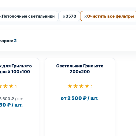
Потолочные светильники
3570
Очистить все фильтры
варов:
2
к для Грильято
Светильник Грильято
дный 100х100
200х200
★★★★
★★★★
★★★★★
★★★★★
от 2 500 ₽ / шт.
3 600 ₽ / шт.
50 ₽ / шт.