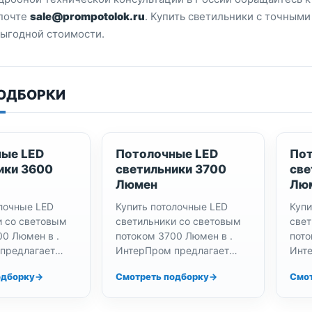
почте
sale@prompotolok.ru
. Купить светильники с точным
выгодной стоимости.
ПОДБОРКИ
ые LED
Потолочные LED
Пот
ики 3600
светильники 3700
све
Люмен
Лю
олочные LED
Купить потолочные LED
Купи
и со световым
светильники со световым
свет
00 Люмен в .
потоком 3700 Люмен в .
пото
предлагает
ИнтерПром предлагает
Инт
е светодиодные
офисные светодиодные
сба
одборку
Смотреть подборку
Смот
и офисного
светильники повышенной
свет
оступной цене.
яркости по выгодной цене.
по р
замена ЛВО…
Идеальная замена ЛВО…
Уни