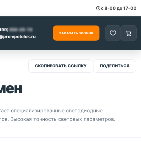
с 8-00 до 17-00
499)
350-25-15
ЗАКАЗАТЬ ЗВОНОК
Избранное
Корзи
0
@prompotolok.ru
СКОПИРОВАТЬ ССЫЛКУ
ПОДЕЛИТЬСЯ
мен
агает специализированные светодиодные
тов. Высокая точность световых параметров.