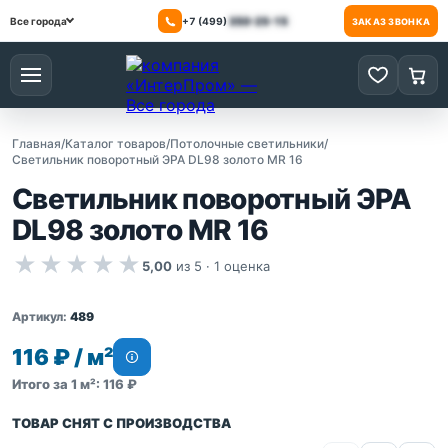
+7 (499)
350-25-15
Все города
ЗАКАЗ ЗВОНКА
Меню
0 товаров
0 то
Главная
/
Каталог товаров
/
Потолочные светильники
/
Светильник поворотный ЭРА DL98 золото MR 16
Светильник поворотный ЭРА
DL98 золото MR 16
★
★
★
★
★
5,00
из 5 ·
1
оценка
Артикул:
489
116 ₽ / м²
Итого за 1 м²: 116 ₽
ТОВАР СНЯТ С ПРОИЗВОДСТВА