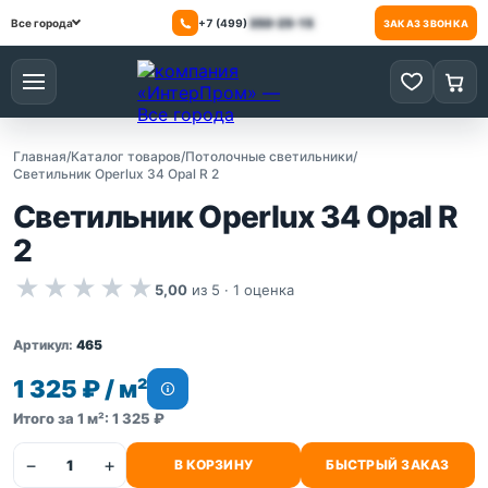
+7 (499)
350-25-15
Все города
ЗАКАЗ ЗВОНКА
Меню
0 товаров
0 то
Главная
/
Каталог товаров
/
Потолочные светильники
/
Светильник Operlux 34 Opal R 2
Светильник Operlux 34 Opal R
2
★
★
★
★
★
5,00
из 5 ·
1
оценка
Артикул:
465
1 325 ₽ / м²
Итого за 1 м²: 1 325 ₽
−
+
В КОРЗИНУ
БЫСТРЫЙ ЗАКАЗ