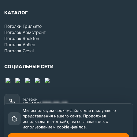
КАТАЛОГ
Потолки Грильято
Потолок Армстронг
Потолок Rockfon
Потолок Албес
Потолок Cesal
СОЦИАЛЬНЫЕ СЕТИ
Телефон
+7 (499)
350-25-15
Мы используем cookie-файлы для наилучшего
Почта
представления нашего сайта. Продолжая
sale@prompotolok.ru
использовать этот сайт, вы соглашаетесь с
использованием cookie-файлов.