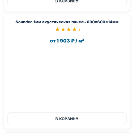
В КОРЗИНУ
Soundec 1мм акустическая панель 600x600x14мм
★★★★★
★★★★★
от 1 903 ₽ / м²
В КОРЗИНУ