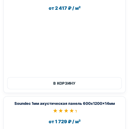
от 2 417 ₽ / м²
В КОРЗИНУ
Soundec 1мм акустическая панель 600x1200x14мм
★★★★★
★★★★★
от 1 729 ₽ / м²