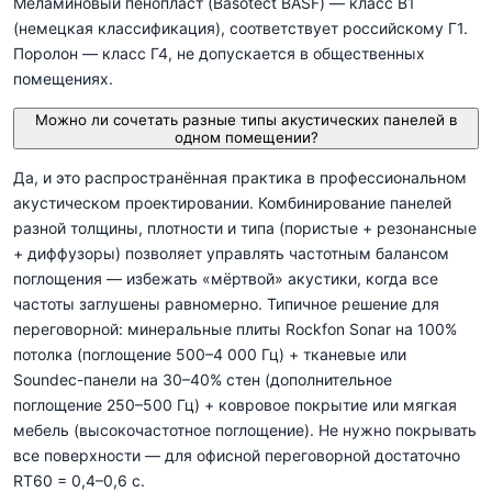
Меламиновый пенопласт (Basotect BASF) — класс B1
(немецкая классификация), соответствует российскому Г1.
Поролон — класс Г4, не допускается в общественных
помещениях.
Можно ли сочетать разные типы акустических панелей в
одном помещении?
Да, и это распространённая практика в профессиональном
акустическом проектировании. Комбинирование панелей
разной толщины, плотности и типа (пористые + резонансные
+ диффузоры) позволяет управлять частотным балансом
поглощения — избежать «мёртвой» акустики, когда все
частоты заглушены равномерно. Типичное решение для
переговорной: минеральные плиты Rockfon Sonar на 100%
потолка (поглощение 500–4 000 Гц) + тканевые или
Soundec-панели на 30–40% стен (дополнительное
поглощение 250–500 Гц) + ковровое покрытие или мягкая
мебель (высокочастотное поглощение). Не нужно покрывать
все поверхности — для офисной переговорной достаточно
RT60 = 0,4–0,6 с.