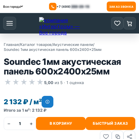
+7 (499)
350-25-15
Все города
ЗАКАЗ ЗВОНКА
Меню
0 товаров
0 то
Главная
/
Каталог товаров
/
Акустические панели
/
Soundec 1мм акустическая панель 600x2400x25мм
Soundec 1мм акустическая
панель 600x2400x25мм
★
★
★
★
★
5,00
из 5 ·
1
оценка
2 132 ₽ / м²
Итого за 1 м²: 2 132 ₽
−
+
В КОРЗИНУ
БЫСТРЫЙ ЗАКАЗ