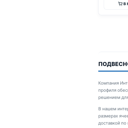
В
ПОДВЕСНО
Компания Инт
профиля обес
решением для
В нашем инте
размерах ячее
доставкой по 