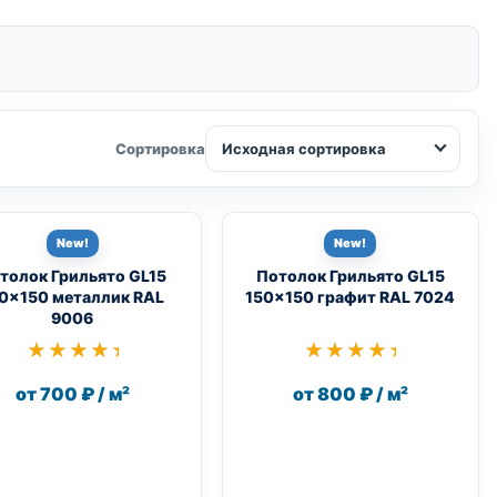
Исходная сортировка
Сортировка
New!
New!
толок Грильято GL15
Потолок Грильято GL15
0×150 металлик RAL
150×150 графит RAL 7024
9006
★★★★★
★★★★★
★★★★★
★★★★★
от 700 ₽ / м²
от 800 ₽ / м²