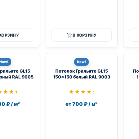
 КОРЗИНУ
В КОРЗИНУ
New!
New!
Грильято GL15
Потолок Грильято GL15
По
рный RAL 9005
150×150 белый RAL 9003
1
★★★★
★★★★
★★★★★
★★★★★
00 ₽ / м²
от 700 ₽ / м²