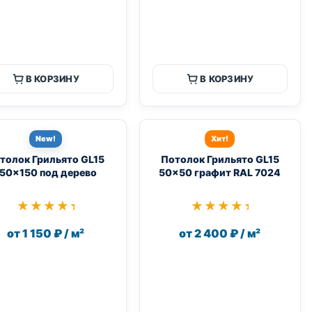
В КОРЗИНУ
В КОРЗИНУ
New!
Хит!
толок Грильято GL15
Потолок Грильято GL15
50×150 под дерево
50×50 графит RAL 7024
★★★★★
★★★★★
★★★★★
★★★★★
от 1 150 ₽ / м²
от 2 400 ₽ / м²