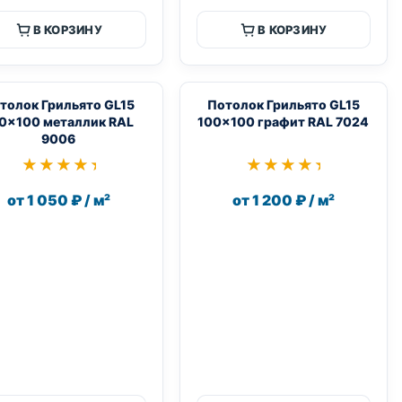
В КОРЗИНУ
В КОРЗИНУ
толок Грильято GL15
Потолок Грильято GL15
0×100 металлик RAL
100×100 графит RAL 7024
9006
★★★★★
★★★★★
★★★★★
★★★★★
от 1 050 ₽ / м²
от 1 200 ₽ / м²