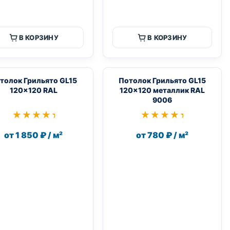
В КОРЗИНУ
В КОРЗИНУ
толок Грильято GL15
Потолок Грильято GL15
120×120 RAL
120×120 металлик RAL
9006
★★★★★
★★★★★
★★★★★
★★★★★
от 1 850 ₽ / м²
от 780 ₽ / м²