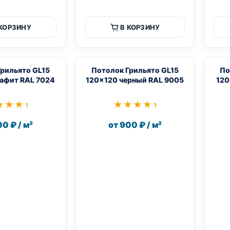
 КОРЗИНУ
В КОРЗИНУ
Грильято GL15
Потолок Грильято GL15
По
афит RAL 7024
120×120 черный RAL 9005
120
★★★★
★★★★
★★★★★
★★★★★
00 ₽ / м²
от 900 ₽ / м²