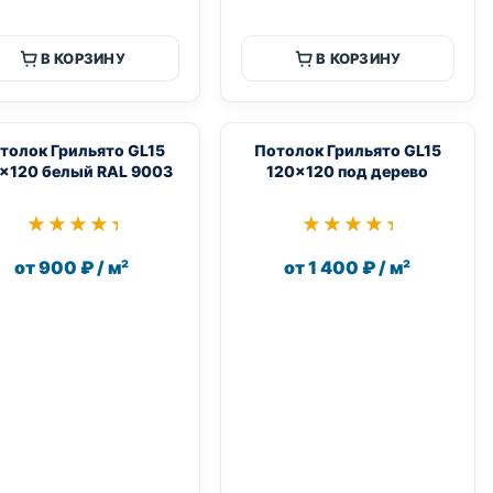
В КОРЗИНУ
В КОРЗИНУ
толок Грильято GL15
Потолок Грильято GL15
×120 белый RAL 9003
120×120 под дерево
★★★★★
★★★★★
★★★★★
★★★★★
от 900 ₽ / м²
от 1 400 ₽ / м²