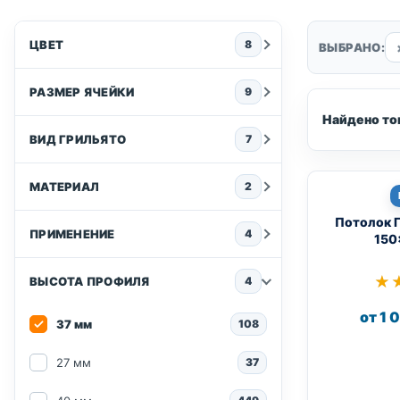
ЦВЕТ
8
ВЫБРАНО:
РАЗМЕР ЯЧЕЙКИ
9
Найдено то
ВИД ГРИЛЬЯТО
7
МАТЕРИАЛ
2
Потолок 
ПРИМЕНЕНИЕ
4
150
★
★
ВЫСОТА ПРОФИЛЯ
4
от 1 
37 мм
108
27 мм
37