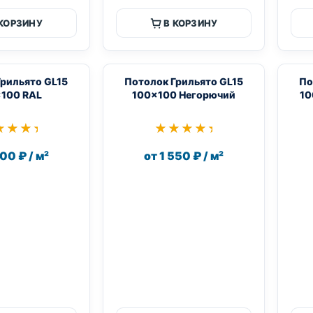
 КОРЗИНУ
В КОРЗИНУ
Грильято GL15
Потолок Грильято GL15
По
100 RAL
100×100 Негорючий
10
★★★★
★★★★
★★★★★
★★★★★
200 ₽ / м²
от 1 550 ₽ / м²