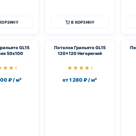
 КОРЗИНУ
В КОРЗИНУ
рильято GL15
Потолок Грильято GL15
По
ик 50х100
120×120 Негорючий
★★★★
★★★★
★★★★★
★★★★★
700 ₽ / м²
от 1 280 ₽ / м²