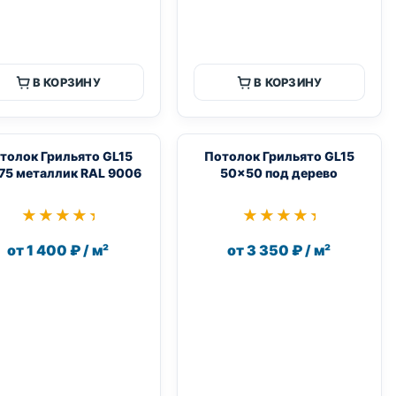
В КОРЗИНУ
В КОРЗИНУ
толок Грильято GL15
Потолок Грильято GL15
75 металлик RAL 9006
50×50 под дерево
★★★★★
★★★★★
★★★★★
★★★★★
от 1 400 ₽ / м²
от 3 350 ₽ / м²