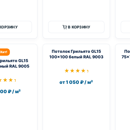
 КОРЗИНУ
В КОРЗИНУ
Потолок Грильято GL15
По
Хит!
100×100 белый RAL 9003
75×
Грильято GL15
ный RAL 9005
★★★★★
★★★★★
★★★★
★★★★
от 1 050 ₽ / м²
400 ₽ / м²