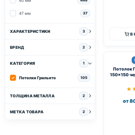
40 мм
449
47 мм
37
ХАРАКТЕРИСТИКИ
3
В
БРЕНД
2
КАТЕГОРИЯ
1
Потолок 
150×150 че
Потолки Грильято
105
★
★
ТОЛЩИНА МЕТАЛЛА
2
от 8
МЕТКА ТОВАРА
2